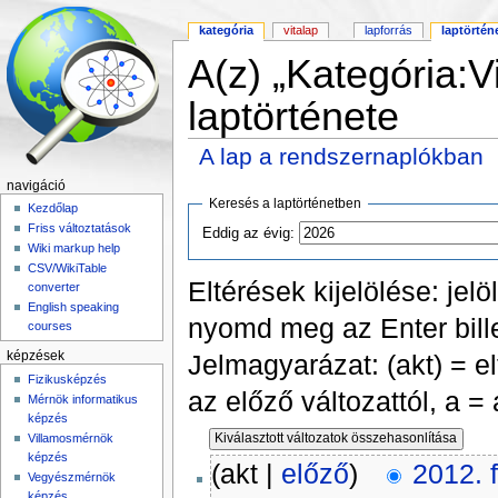
kategória
vitalap
lapforrás
laptörtén
A(z) „Kategória:
laptörténete
A lap a rendszernaplókban
Ugrás:
navigáció
,
keresés
navigáció
Keresés a laptörténetben
Kezdőlap
Friss változtatások
Eddig az évig:
Wiki markup help
CSV/WikiTable
Eltérések kijelölése: jel
converter
English speaking
nyomd meg az Enter bille
courses
Jelmagyarázat: (akt) = elt
képzések
Fizikusképzés
az előző változattól, a =
Mérnök informatikus
képzés
Villamosmérnök
képzés
(akt |
előző
)
2012. 
Vegyészmérnök
képzés