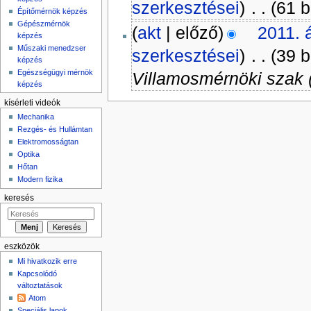
szerkesztései
)
‎
. .
(61 b
Építőmérnök képzés
Gépészmérnök
(
akt
| előző)
2011. á
képzés
Műszaki menedzser
szerkesztései
)
‎
. .
(39 b
képzés
Egészségügyi mérnök
Villamosmérnöki szak 
képzés
kísérleti videók
Mechanika
Rezgés- és Hullámtan
Elektromosságtan
Optika
Hőtan
Modern fizika
keresés
eszközök
Mi hivatkozik erre
Kapcsolódó
változtatások
Atom
Speciális lapok