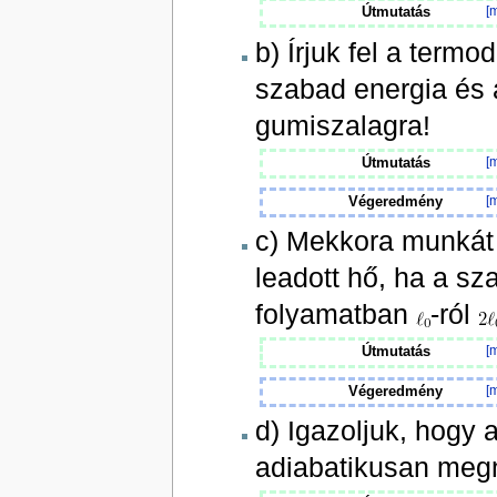
Útmutatás
[m
b) Írjuk fel a term
szabad energia és 
gumiszalagra!
Útmutatás
[m
Végeredmény
[m
c) Mekkora munkát 
leadott hő, ha a sza
folyamatban
-ról
Útmutatás
[m
Végeredmény
[m
d) Igazoljuk, hogy
adiabatikusan megn