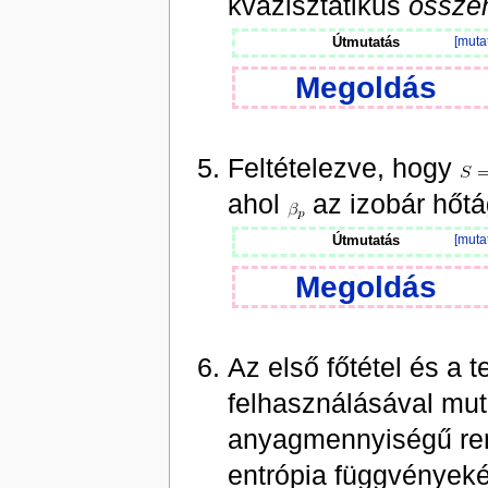
kvázisztatikus
össze
Útmutatás
[muta
Megoldás
Feltételezve, hogy
ahol
az izobár hőtá
Útmutatás
[muta
Megoldás
Az első főtétel és a 
felhasználásával mut
anyagmennyiségű rend
entrópia függvényeké