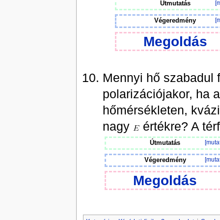
Útmutatás
[m
Végeredmény
[m
Megoldás
Mennyi hő szabadul 
polarizációjakor, ha 
hőmérsékleten, kvázi
nagy
értékre? A tér
Útmutatás
[muta
Végeredmény
[muta
Megoldás