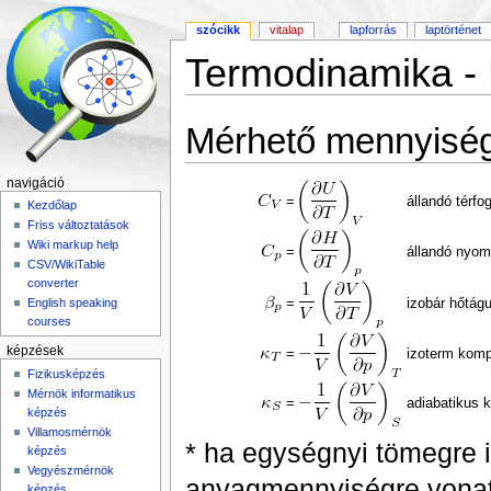
szócikk
vitalap
lapforrás
laptörténet
Termodinamika -
Ugrás:
navigáció
,
keresés
Mérhető mennyisé
navigáció
=
állandó térfo
Kezdőlap
Friss változtatások
Wiki markup help
=
állandó nyom
CSV/WikiTable
converter
=
izobár hőtágu
English speaking
courses
képzések
=
izoterm kompr
Fizikusképzés
Mérnök informatikus
=
adiabatikus k
képzés
Villamosmérnök
* ha egységnyi tömegre i
képzés
Vegyészmérnök
anyagmennyiségre vonatk
képzés