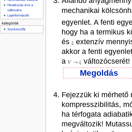
Állandó anyagmenny
Hivatkozás erre a
mechanikai kölcsönh
változatra
Lapinformációk
egyenlet. A fenti egy
kategóriák
Szerkesztők
hogy ha a termikus k
és
extenzív mennyisé
akkor a fenti egyenl
a
változócserét!
Megoldás
Fejezzük ki mérhető 
kompresszibilitás, m
ha térfogata adiabati
megváltozik! Mutas