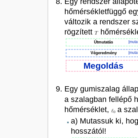
Egy rendszer állapo
hőmérsékletfüggő egy
változik a rendszer s
rögzített
hőmérsékl
Útmutatás
[muta
Végeredmény
[muta
Megoldás
Egy gumiszalag álla
a szalagban fellépő
hőmérséklet,
a sza
a) Mutassuk ki, ho
hosszától!