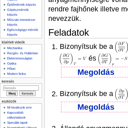
Építőmérnök képzés
rendre fajhőnek illetve 
Gépészmérnök
képzés
nevezzük.
Műszaki menedzser
képzés
Feladatok
Egészségügyi mérnök
képzés
kísérleti videók
Bizonyítsuk be a
Mechanika
Rezgés- és Hullámtan
és
Elektromosságtan
Optika
Hőtan
Megoldás
Modern fizika
keresés
Bizonyítsuk be a
eszközök
Megoldás
Mi hivatkozik erre
Kapcsolódó
változtatások
Speciális lapok
Nyomtatható változat